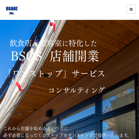
飲食店・美容室
特化
に
した
BSOS 店舗開業
「ワンストップ」サービス
コンサルティング
これから店舗を始めるという方に
必ず必要になってくるステップをワンストップで提供いたします。