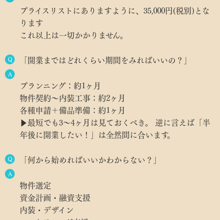
プライスリストにありますように、35,000円(税別)とな
ります
これ以上は一切かかりません。
Q
「開業まではどれくらい期間をみればいいの？」
A
プランニング：約1ヶ月
物件契約〜内装工事：約2ヶ月
各種申請＋備品準備：約1ヶ月
▶︎最短でも3〜4ヶ月は見ておくべき。 逆に言えば「半
年後に開業したい！」は全然間に合います。
Q
「何から始めればいいかわからない？」
A
物件選定
資金計画・融資支援
内装・デザイン